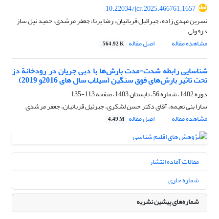
10.22034/jcr.2025.466761.1657
نسرین مهدی زاده، جبرائیل قربانیان، رضا برنا، جعفر مرشدی، حمید نیل ساز
دزفولی
مشاهده مقاله
اصل مقاله
564.92 K
شناسایی رابطه شدت-مدت بارش‌ها با دبی جریان در رودخانة دز
تحت تاثیر بارش‌های فوق سنگین (سیلاب سال های 2016و 2019)
دوره 1402، شماره 56، تابستان 1403، صفحه
113-135
سارا بنی نعیمه، آقای دکتر حسن لشکری، جبرئیل قربانیان، جعفر مرشدی
مشاهده مقاله
اصل مقاله
4.49 M
مقالات آماده انتشار
شماره جاری
شماره‌های پیشین نشریه