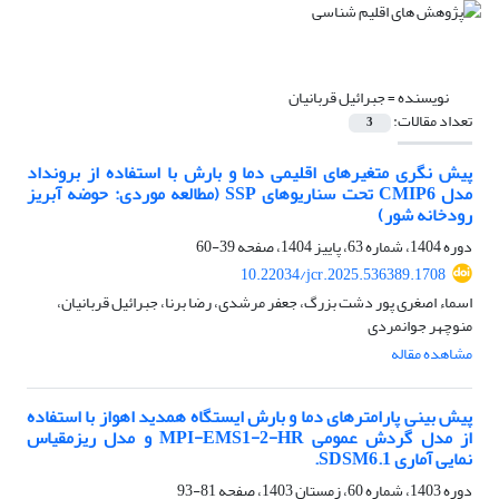
نویسنده =
جبرائیل قربانیان
تعداد مقالات:
3
پیش نگری متغیرهای اقلیمی دما و بارش با استفاده از برونداد
مدل CMIP6 تحت سناریوهای SSP (مطالعه موردی: حوضه آبریز
رودخانه شور)
دوره 1404، شماره 63، پاییز 1404، صفحه
39-60
10.22034/jcr.2025.536389.1708
اسماء اصغری پور دشت بزرگ، جعفر مرشدی، رضا برنا، جبرائیل قربانیان،
منوچهر جوانمردی
مشاهده مقاله
پیش بینی پارامترهای دما و بارش ایستگاه همدید اهواز با استفاده
از مدل گردش عمومی MPI-EMS1-2-HR و مدل ریزمقیاس
نمایی آماری SDSM6.1.
دوره 1403، شماره 60، زمستان 1403، صفحه
81-93