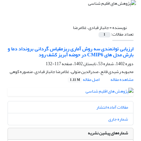
نویسنده =
جانباز قبادی، غلامرضا
تعداد مقالات:
1
ارزیابی توانمندی سه روش آماری ریزمقیاس گردانی برونداد دما و
بارش مدل های CMIP6 در حوضه آبریز کشف رود
دوره 1402، شماره 53، تابستان 1402، صفحه
117-132
محبوبه رشیدی قانع، صدرالدین متولی، غلامرضا جانباز قبادی، منصوره کوهی
مشاهده مقاله
اصل مقاله
1.11 M
مقالات آماده انتشار
شماره جاری
شماره‌های پیشین نشریه