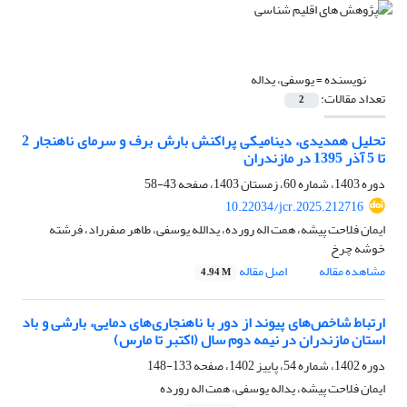
نویسنده =
یوسفی، یداله
تعداد مقالات:
2
تحلیل همدیدی، دینامیکی پراکنش بارش برف و سرمای ناهنجار 2
تا 5 آذر 1395 در مازندران
دوره 1403، شماره 60، زمستان 1403، صفحه
43-58
10.22034/jcr.2025.212716
ایمان فلاحت پیشه، همت اله رورده، یدالله یوسفی، طاهر صفرراد، فرشته
خوشه چرخ
مشاهده مقاله
اصل مقاله
4.94 M
ارتباط شاخص‌های پیوند از دور با ناهنجاری‌های دمایی، بارشی و باد
استان مازندران در نیمه دوم سال (اکتبر تا مارس)
دوره 1402، شماره 54، پاییز 1402، صفحه
133-148
ایمان فلاحت پیشه، یداله یوسفی، همت اله رورده