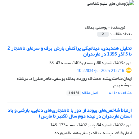
نویسنده =
یوسفی، یدالله
تعداد مقالات:
2
تحلیل همدیدی، دینامیکی پراکنش بارش برف و سرمای ناهنجار 2
تا 5 آذر 1395 در مازندران
دوره 1403، شماره 60، زمستان 1403، صفحه
43-58
10.22034/jcr.2025.212716
ایمان فلاحت پیشه، همت اله رورده، یدالله یوسفی، طاهر صفرراد، فرشته
خوشه چرخ
مشاهده مقاله
اصل مقاله
4.94 M
ارتباط شاخص‌های پیوند از دور با ناهنجاری‌های دمایی، بارشی و باد
استان مازندران در نیمه دوم سال (اکتبر تا مارس)
دوره 1402، شماره 54، پاییز 1402، صفحه
133-148
ایمان فلاحت پیشه، یداله یوسفی، همت اله رورده