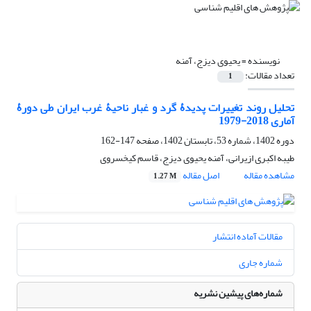
نویسنده =
یحیوی دیزج، آمنه
تعداد مقالات:
1
تحلیل روند تغییرات پدیدۀ گرد و غبار ناحیۀ غرب ایران طی دورۀ
آماری 2018-1979
دوره 1402، شماره 53، تابستان 1402، صفحه
147-162
طیبه اکبری ازیرانی، آمنه یحیوی دیزج، قاسم کیخسروی
مشاهده مقاله
اصل مقاله
1.27 M
مقالات آماده انتشار
شماره جاری
شماره‌های پیشین نشریه