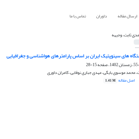
ارسال مقاله
داوران
تماس با ما
دی ثابت، وجیهه
گاه‏ های سینوپتیک ایران بر اساس پارامترهای هواشناسی و جغرافیایی
15-28
 محمد موسوی بایگی، مهدی جباری نوقابی، کامران داوری
اصل مقاله
1.41 M