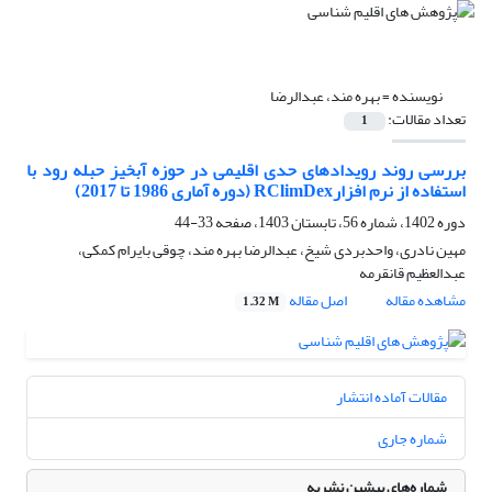
نویسنده =
بهره مند، عبدالرضا
تعداد مقالات:
1
بررسی روند رویدادهای حدی اقلیمی در حوزه آبخیز حبله رود با
استفاده از نرم افزارRClimDex (دوره آماری 1986 تا 2017)
دوره 1402، شماره 56، تابستان 1403، صفحه
33-44
مهین نادری، واحدبردی شیخ، عبدالرضا بهره مند، چوقی بایرام کمکی،
عبدالعظیم قانقرمه
مشاهده مقاله
اصل مقاله
1.32 M
مقالات آماده انتشار
شماره جاری
شماره‌های پیشین نشریه