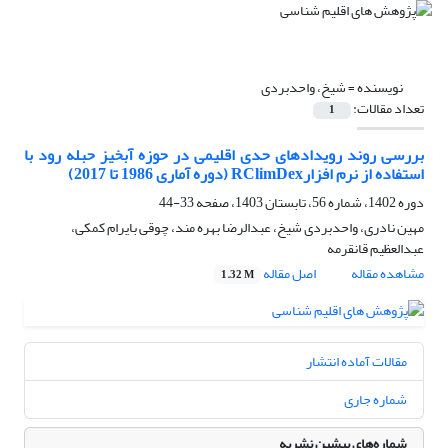
نویسنده =
شیخ، واحدبردی
تعداد مقالات:
1
بررسی روند رویدادهای حدی اقلیمی در حوزه آبخیز حبله رود با
استفاده از نرم افزارRClimDex (دوره آماری 1986 تا 2017)
دوره 1402، شماره 56، تابستان 1403، صفحه
33-44
مهین نادری، واحدبردی شیخ، عبدالرضا بهره مند، چوقی بایرام کمکی،
عبدالعظیم قانقرمه
مشاهده مقاله
اصل مقاله
1.32 M
مقالات آماده انتشار
شماره جاری
شماره‌های پیشین نشریه