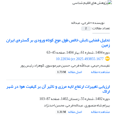
نویسنده =
فرجی، عبداله
تعداد مقالات:
2
تحلیل فضایی تابش خالص طول موج کوتاه ورودی بر گستره‌ی ایران
زمین
دوره 1404، شماره 61، بهار 1404، صفحه
45-63
10.22034/jcr.2025.493855.1677
نفیسه رحیمی، عبداللّه فرجی، حسین میرموسوی، کوهزاد رئیس پور
مشاهده مقاله
اصل مقاله
1.73 M
ارزیابی تغییرات ارتفاع لایه مرزی و تاثیر آن بر کیفیت هوا در شهر
اراک
دوره 1402، شماره 55، زمستان 1402، صفحه
87-103
بهرام شاه منصوری، عبداله فرجی، محسن احدنژاد
مشاهده مقاله
اصل مقاله
1.31 M