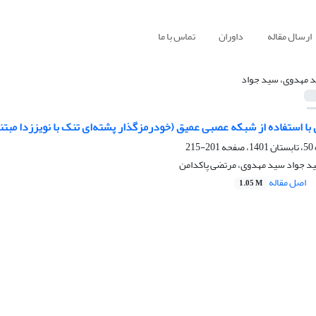
ارسال مقاله
داوران
تماس با ما
 مهدوی، سید جواد
با استفاده از شبکه عصبی عمیق (خودرمزگذار پشته‌ای تنک با نویززدا مبت
201-215
د جواد سید مهدوی، مرتضی پاکدامن
اصل مقاله
1.05 M